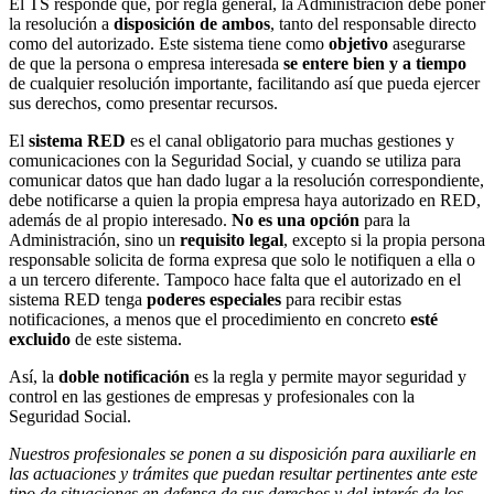
El TS responde que, por regla general, la Administración debe poner
la resolución a
disposición de ambos
, tanto del responsable directo
como del autorizado. Este sistema tiene como
objetivo
asegurarse
de que la persona o empresa interesada
se entere bien y a tiempo
de cualquier resolución importante, facilitando así que pueda ejercer
sus derechos, como presentar recursos.
El
sistema RED
es el canal obligatorio para muchas gestiones y
comunicaciones con la Seguridad Social, y cuando se utiliza para
comunicar datos que han dado lugar a la resolución correspondiente,
debe notificarse a quien la propia empresa haya autorizado en RED,
además de al propio interesado.
No es una opción
para la
Administración, sino un
requisito legal
, excepto si la propia persona
responsable solicita de forma expresa que solo le notifiquen a ella o
a un tercero diferente. Tampoco hace falta que el autorizado en el
sistema RED tenga
poderes especiales
para recibir estas
notificaciones, a menos que el procedimiento en concreto
esté
excluido
de este sistema.
Así, la
doble notificación
es la regla y permite mayor seguridad y
control en las gestiones de empresas y profesionales con la
Seguridad Social.
Nuestros profesionales se ponen a su disposición para auxiliarle en
las actuaciones y trámites que puedan resultar pertinentes ante este
tipo de situaciones en defensa de sus derechos y del interés de los